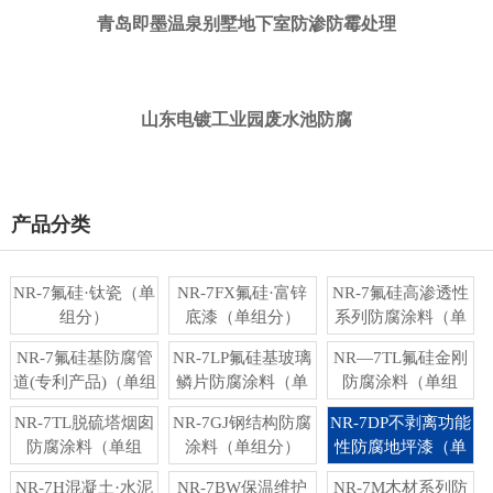
青岛即墨温泉别墅地下室防渗防霉处理
山东电镀工业园废水池防腐
产品分类
NR-7氟硅·钛瓷（单
NR-7FX氟硅·富锌
NR-7氟硅高渗透性
组分）
底漆（单组分）
系列防腐涂料（单
组分）
NR-7氟硅基防腐管
NR-7LP氟硅基玻璃
NR—7TL氟硅金刚
道(专利产品)（单组
鳞片防腐涂料（单
防腐涂料（单组
分）
组分）
分）
NR-7TL脱硫塔烟囱
NR-7GJ钢结构防腐
NR-7DP不剥离功能
防腐涂料（单组
涂料（单组分）
性防腐地坪漆（单
分）
组分）
NR-7H混凝土·水泥
NR-7BW保温维护
NR-7M木材系列防