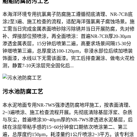
船舶防腐防污工艺
本海洋环境专用抗氯离子防腐施工遵循彻底清理、NR-7CB底
涂2至3遍、施工检查的流程，适配海洋强氯离子腐蚀场景。施
工需当日完成金属表面喷砂除污除锈并当日开展防腐，先对修
补、焊接部位预喷涂，再全面喷涂：首遍NR-7CB厚20-30μm
渗透金属表层，15分钟后喷第二遍，高要求场景间隔15-30分
钟增喷第三遍，总厚度达100-120μm，非浸水部位后续加喷装
饰面漆，水线以下无需该面漆。完工后排查漏涂、做电火花检
测，静置7-10天涂层完全固化后...
污水池防腐工艺
本水泥地面专用NR-7WS强渗透防腐地坪施工，按表面清理、
2~3遍喷涂、施工检查流程开展。先彻底清除基层浮浆、杂质
与灰尘，首遍喷涂30~40μm厚的NR-7WS渗透进水泥基层，后
续在涂层带粘手感的15~60分钟窗口期依次喷涂第二、第三
遍，总厚度约150μm，耗漆量约1公斤喷涂2~3平方。该专利涂