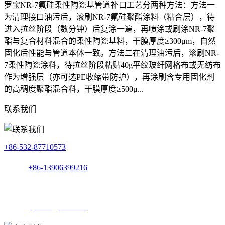
罗宝NR-7氟硅柔性陶瓷基管道补口工艺分两种方法：‌方法一‌
为清理接口油污后，滚刷NR-7氟硅聚酯涂料（粘合层），待
进入拉丝阶段（数分钟）后复涂一遍，再喷涂或刷涂NR-7聚
酯与复合材料混合的柔性陶瓷基料，干膜厚度≥300μm，自然
固化后性能与管道本体一致。‌方法二‌在清理油污后，滚刷NR-
7柔性陶瓷涂料，待拉丝阶段粘贴40g平纹玻纤网格布或无纺布
作为增强层（亦可选PE收缩带防护），再涂刷含专用固化剂
的高稠度聚酯混合料，干膜厚度≥500μ...
联系我们
+86-532-87710573
手机：
+86-13906399216
地址：
青岛市市北区瑞海北路7号甲（蓝泰海乐府）1-1112
邮箱：
qdroba@163.com