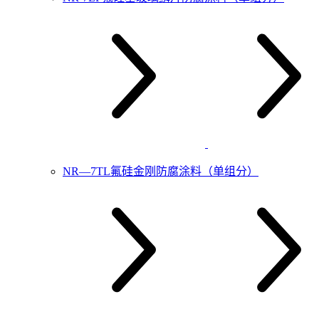
NR—7TL氟硅金刚防腐涂料（单组分）