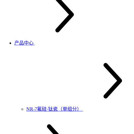
产品中心
NR-7氟硅·钛瓷（单组分）