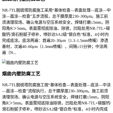
NR-7TL脱硫塔防腐施工采用“基体检查—表面处理—底涂—中
涂—面涂—检查”五步流程，总干膜厚度230–300μm。施工前
须清理现场、确认电源与空压系统安全，焊缝打磨≤5mm，阴
阳角R＞5mm。表面需彻底除油、除锈，凹陷处用NR-7TL+碳
酸钙/滑石粉腻子修补，喷砂达SA2级“银白色”标准，4小时内
完成底涂。底涂两遍：首遍20–30μm（1.3–1.5mm喷嘴）渗透
基材，次遍40–60μm（1.3mm喷嘴），间隔≥15分钟；中涂两
遍（N...
烟囱内壁防腐工艺
NR-7TL脱硫塔防腐施工按“基体检查—表面处理—底涂—中涂
—面涂—检查”流程执行，总干膜厚度230–300μm。施工前须
清理现场、确认电源与空压系统安全，焊缝打磨≤5mm，阴阳
角R＞5mm。表面需彻底除油除锈，凹陷处用NR-7TL+碳酸钙/
滑石粉腻子修补，喷砂达SA2级“银白色”标准，4小时内完成