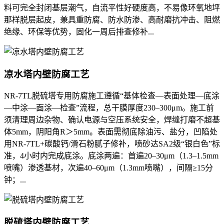
料可完全封闭基层潮气，自流平性好硬度高，不易像环氧地坪
那样脱层起皮，兼具重防腐、防水防渗、高耐磨抗冲击、阻燃
绝缘、环保等优势，固化一周后排查修补...
凉水塔内壁防腐工艺
NR-7TL脱硫塔专用防腐施工遵循“基体检查—表面处理—底涂
—中涂—面涂—检查”流程，总干膜厚度230–300μm。施工前
须清理周边杂物、确认电源与空压系统安全，焊缝打磨不超基
体5mm，阴阳角R＞5mm。表面需彻底除油污、盐分，凹陷处
用NR-7TL+碳酸钙/滑石粉腻子修补，喷砂达SA2级“银白色”标
准，4小时内完成底涂。底涂两遍：首遍20–30μm（1.3–1.5mm
喷嘴）渗透基材，次遍40–60μm（1.3mm喷嘴），间隔≥15分
钟；...
脱硫塔内壁防腐工艺