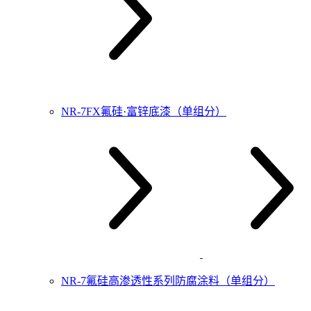
NR-7FX氟硅·富锌底漆（单组分）
NR-7氟硅高渗透性系列防腐涂料（单组分）