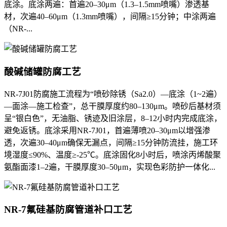
底涂。底涂两遍：首遍20–30μm（1.3–1.5mm喷嘴）渗透基
材，次遍40–60μm（1.3mm喷嘴），间隔≥15分钟；中涂两遍
（NR-...
酸碱储罐防腐工艺
NR-7J01防腐施工流程为“喷砂除锈（Sa2.0）—底涂（1~2遍）
—面涂—施工检查”，总干膜厚度约80–130μm。喷砂后基材须
呈“银白色”，无油脂、锈迹及旧涂层，8–12小时内完成底涂，
避免返锈。底涂采用NR-7J01，首遍薄喷20–30μm以增强渗
透，次遍30–40μm确保无漏点，间隔≥15分钟防流挂，施工环
境湿度≤90%、温度≥-25℃。底涂固化8小时后，喷涂丙烯酸聚
氨酯面漆1–2遍，干膜厚度30–50μm，实现色彩防护一体化...
NR-7氟硅基防腐管道补口工艺